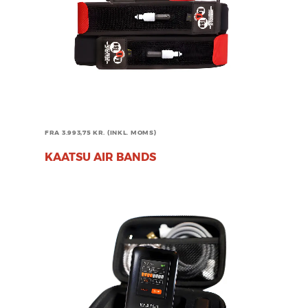
FRA 3.993,75 KR.
(INKL. MOMS)
KAATSU AIR BANDS
SELECT OPTIONS